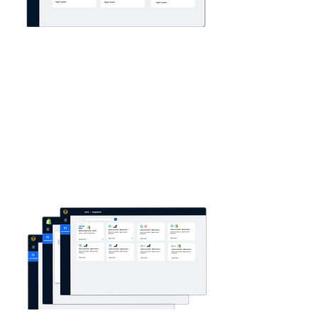
Bước 2: Cấu
hình
Dựa trên các yêu cầu chung cho từng
loại tích hợp, chúng tôi sẽ xây dựng
một demo đơn giản cho các hệ thống
theo yêu cầu.