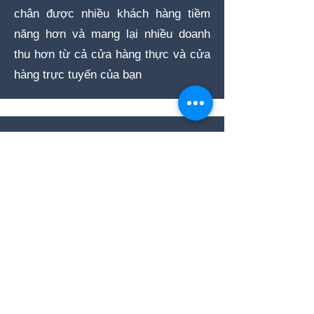
chân được nhiều khách hàng tiềm
năng hơn và mang lại nhiều doanh
thu hơn từ cả cửa hàng thực và cửa
hàng trực tuyến của bạn
Các tùy chọn báo cáo linh hoạt, thân
thiện với người dùng giúp bạn tối ưu
hóa cơ hội bán hàng và kiểm soát tài
chính của doanh nghiệp hiệu quả.
Báo cáo tập trung
Bán hàng đa kênh