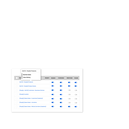
Bước 3: Theo dõi đồng
bộ
Khi phạm vi tích hợp được xác nhận,
chúng tôi sẽ điều chỉnh hồ sơ demo
của mình để đáp ứng các yêu cầu
kinh doanh của bạn và sau đó triển
khai để sử dụng.
Bước 1: Thiết
lập