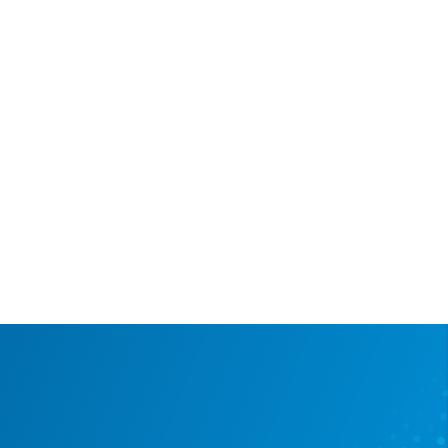
ステップ３：モニター
リアルタイムにデータを同期するため
「Runtime service」を有効にして、そ
のあとMicrosoft Dynamics 365
Business Centralに統合する必要のプ
ラットフォームの間にあるデータフロー
を監視します。