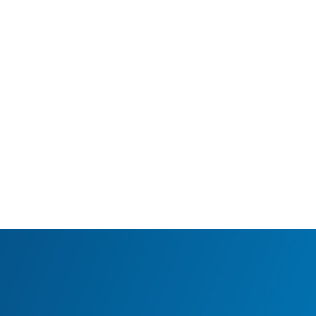
ステップ２：同期
商品の価格や請求書の情報などのデ
ータを同期しようとして、システム
がどうやっているか確認します。