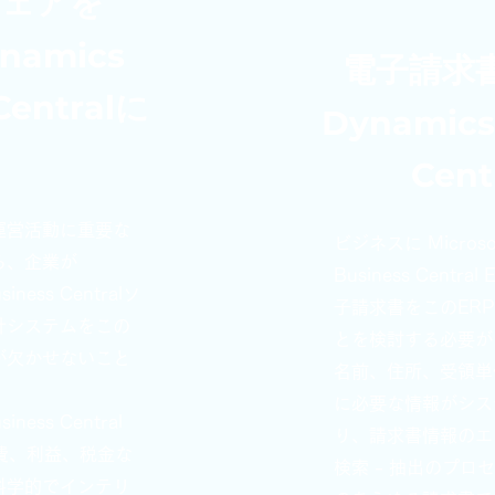
ウェアを
ynamics
電子請求書を
Centralに
Dynamics
Cen
運営活動に重要な
ビジネスに Microsof
ら、企業が
Business Cent
siness Centralソ
子請求書をこのER
計システムをこの
とを検討する必要が
が欠かせないこと
名前、住所、受領単
に必要な情報がシス
siness Central
り、請求書情報のエク
費、利益、税金な
検索 - 抽出のプ
科学的でインテリ