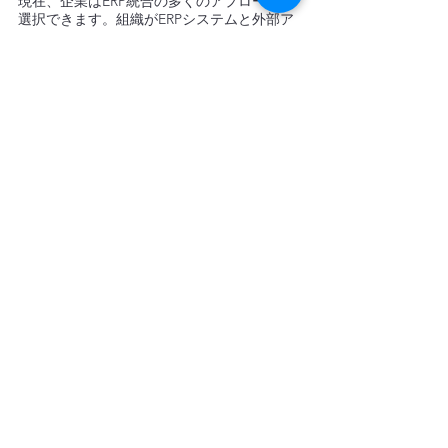
現在、企業はERP統合の多くのアプローチ
が
選択できます。組織がERPシステムと外部ア
プリケーションの統合を構築する必要がない
ように、ミドルウェアがこの問題を解決しま
す。したがって、企業は多くの時間と労力を
節約できます。
HexaSync 統合プラットフォームは、企業が
選択できるERPシステムを統合する効果的な
ミドルウェアソリューションの1つです。 
HexaSyncは、古いシステムと最新のSaaSア
プリケーションの両方に接続することで、シ
ームレスにビジネスの操作を自動化します。
長年にわたり、HexaSyncは多くの異なるビ
ジネスを成功裏に統合してきました。私たち
は世界的に有名なERPシステムを成功裏に統