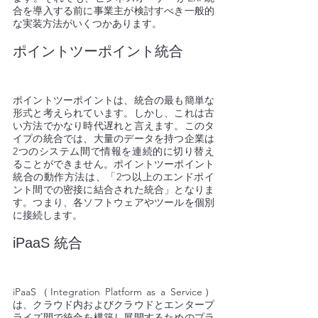
合を導入する前に
事業主が検討
すべき一般的
な実装方法がいくつかあります。
ポイントツーポイント統合
ポイントツーポイントは、統合の最も簡単な
形式
と考えられています。しかし、これは古
い方法でかなり時代遅れと言えます。このタ
イプの統合では、大量のデータを持つ企業は
2つのシステム間で情報を連続的に切り替え
ることができません。ポイントツーポイント
統合の動作方法は、「2つ以上のエンドポイ
ント間での密接に結合された統合」となりま
す。つまり、各ソフトウェアやツールを個別
に接続します。
iPaaS 統合
iPaaS（Integration Platform as a Service）
は、クラウド内およびクラウドとエンタープ
ライズ間で統合を構築し展開するためのプラ