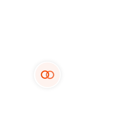
データソースと最後的な宛
先のデータにアクセスし
て、すべての必要なデータ
を確認するため、簡単な設
定手順を有効にします。
ステップ２：同期
商品の価格や請求書の情報な