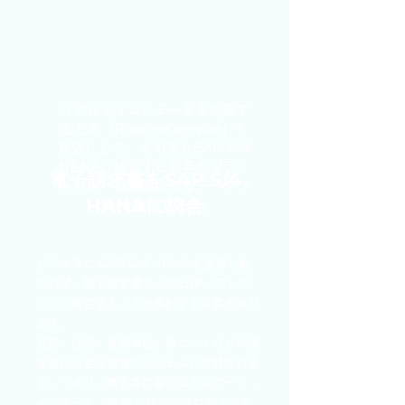
リアルタイムにデータを同期す
るため「Runtime service」を
有効にして、そのあとSAP S/4
HANAに統合する必要のプラッ
電子請求書をSAP S/4
トフォームの間にあるデータフ
HANAに統合
ローを監視します。
ビジネスに SAP S/4 HANA を適用し始
めれば、電子請求書をこのERPソフトウ
ェアに統合することを検討する必要があり
ます。
名前、住所、受領単位、税コードなどの請
求書に必要な情報がシステムに記録されま
す。つまり、請求書情報のエクスポート -
インポート - 検索 - 抽出のプロセスが自