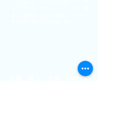
それに従って、注文をより迅速に完了でき
るようになり、注文キャンセル、返品、間
違った商品などの状況を制限し、注文完了
率を高め、売り上げを促進します。
在庫、購入、生産、HRM管
理ソフト統合
いくつかのソフトウエアだけではなく、在
庫や購入や生産やHRMなど企業が必要と
するほとんどのアプリケーションを SAP
B1 ERPに
統合できます。