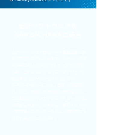
会計ソフトウェアを
SAP S/4 HANAに統合
会計ソフトウェアはビジネス運営活動に重
要な役割を果たしています。だから、企業
がSAP S/4 HANAソフトウェアを利用す
れば、会計システムをこのソフトウェアに
統合することが欠かせないことです。
SAP S/4 HANAにより、公債、収益や経
費、利益、税金などの情報と他の情報は一
つの科学的でインテリジェントなシステム
で同期されます。ですから、経理スタッフ
と管理者がこのリリースをより効果的に活
用できるようになります。