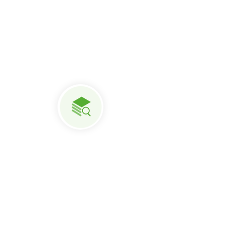
どのデータを同期しようとし
て、システムがどうやってい
るか確認します。
ステップ３：モニター
リアルタイムにデータを同期
するため「Runtime
service」を有効にして、その